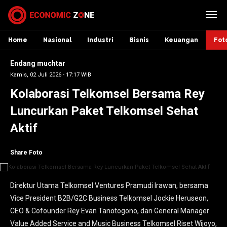
Home
Nasional
Industri
Bisnis
Keuangan
Fot
Endang muchtar
Kamis, 02 Juli 2026 - 17:17 WIB
Kolaborasi Telkomsel Bersama Rey
Luncurkan Paket Telkomsel Sehat
Aktif
Share Foto
Direktur Utama Telkomsel Ventures Pramudi Irawan, bersama
Direktur Utama Telkomsel Ventures Pramudi Irawan, bersama
Vice President B2B/G2C Business Telkomsel Jockie Heruseon,
Vice President B2B/G2C Business Telkomsel Jockie Heruseon,
CEO & Cofounder Rey Evan Tanotogono, dan General Manager
CEO & Cofounder Rey Evan Tanotogono, dan General Manager
Value Added Service and Music Business Telkomsel Riset Wijoyo,
Value Added Service and Music Business Telkomsel Riset Wijoyo,