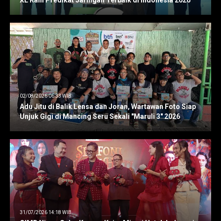
XL Raih Predikat Jaringan Terbaik di Indonesia 2026
02/08/2026 06:33 WIB
Adu Jitu di Balik Lensa dan Joran, Wartawan Foto Siap
Unjuk Gigi di Mancing Seru Sekali "Maruli 3" 2026
31/07/2026 14:18 WIB