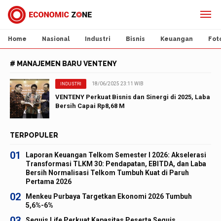
Home
Nasional
Industri
Bisnis
Keuangan
Fot
# MANAJEMEN BARU VENTENY
18/06/2025 23:11 WIB
INDUSTRI
VENTENY Perkuat Bisnis dan Sinergi di 2025, Laba
Bersih Capai Rp8,68 M
TERPOPULER
01
Laporan Keuangan Telkom Semester I 2026: Akselerasi
Transformasi TLKM 30: Pendapatan, EBITDA, dan Laba
Bersih Normalisasi Telkom Tumbuh Kuat di Paruh
Pertama 2026
02
Menkeu Purbaya Targetkan Ekonomi 2026 Tumbuh
5,6%-6%
03
Sequis Life Perkuat Kapasitas Peserta Sequis