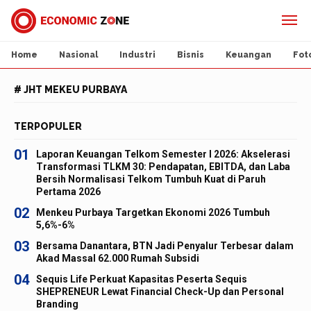
Home
Nasional
Industri
Bisnis
Keuangan
Fot
# JHT MEKEU PURBAYA
TERPOPULER
01
Laporan Keuangan Telkom Semester I 2026: Akselerasi
Transformasi TLKM 30: Pendapatan, EBITDA, dan Laba
Bersih Normalisasi Telkom Tumbuh Kuat di Paruh
Pertama 2026
02
Menkeu Purbaya Targetkan Ekonomi 2026 Tumbuh
5,6%-6%
03
Bersama Danantara, BTN Jadi Penyalur Terbesar dalam
Akad Massal 62.000 Rumah Subsidi
04
Sequis Life Perkuat Kapasitas Peserta Sequis
SHEPRENEUR Lewat Financial Check-Up dan Personal
Branding