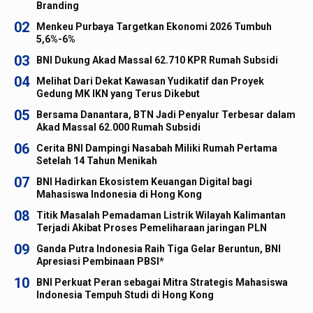
Branding
02
Menkeu Purbaya Targetkan Ekonomi 2026 Tumbuh
5,6%-6%
03
BNI Dukung Akad Massal 62.710 KPR Rumah Subsidi
04
Melihat Dari Dekat Kawasan Yudikatif dan Proyek
Gedung MK IKN yang Terus Dikebut
05
Bersama Danantara, BTN Jadi Penyalur Terbesar dalam
Akad Massal 62.000 Rumah Subsidi
06
Cerita BNI Dampingi Nasabah Miliki Rumah Pertama
Setelah 14 Tahun Menikah
07
BNI Hadirkan Ekosistem Keuangan Digital bagi
Mahasiswa Indonesia di Hong Kong
08
Titik Masalah Pemadaman Listrik Wilayah Kalimantan
Terjadi Akibat Proses Pemeliharaan jaringan PLN
09
Ganda Putra Indonesia Raih Tiga Gelar Beruntun, BNI
Apresiasi Pembinaan PBSI*
10
BNI Perkuat Peran sebagai Mitra Strategis Mahasiswa
Indonesia Tempuh Studi di Hong Kong