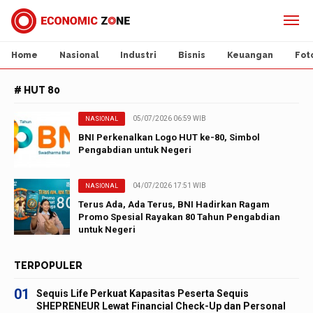
Home
Nasional
Industri
Bisnis
Keuangan
Fot
# HUT 80
05/07/2026 06:59 WIB
NASIONAL
BNI Perkenalkan Logo HUT ke-80, Simbol
Pengabdian untuk Negeri
04/07/2026 17:51 WIB
NASIONAL
Terus Ada, Ada Terus, BNI Hadirkan Ragam
Promo Spesial Rayakan 80 Tahun Pengabdian
untuk Negeri
TERPOPULER
01
Sequis Life Perkuat Kapasitas Peserta Sequis
SHEPRENEUR Lewat Financial Check-Up dan Personal