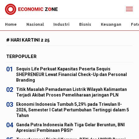
Home
Nasional
Industri
Bisnis
Keuangan
Fot
# HARI KARTINI 2 25
TERPOPULER
01
Sequis Life Perkuat Kapasitas Peserta Sequis
SHEPRENEUR Lewat Financial Check-Up dan Personal
Branding
02
Titik Masalah Pemadaman Listrik Wilayah Kalimantan
Terjadi Akibat Proses Pemeliharaan jaringan PLN
03
Ekonomi Indonesia Tumbuh 5,29% pada Triwulan II-
2026, Semester I Catat Pertumbuhan Tertinggi dalam 5
Tahun
04
Ganda Putra Indonesia Raih Tiga Gelar Beruntun, BNI
Apresiasi Pembinaan PBSI*