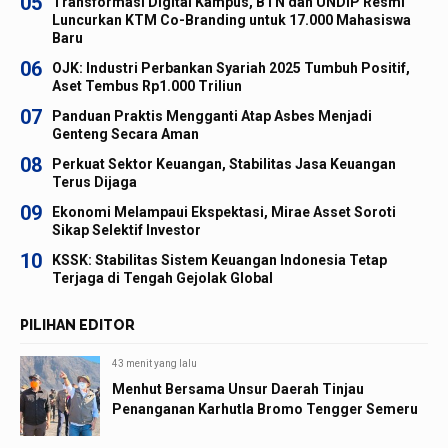
05
Transformasi Digital Kampus, BTN dan UNDIP Resmi
Luncurkan KTM Co-Branding untuk 17.000 Mahasiswa
Baru
06
OJK: Industri Perbankan Syariah 2025 Tumbuh Positif,
Aset Tembus Rp1.000 Triliun
07
Panduan Praktis Mengganti Atap Asbes Menjadi
Genteng Secara Aman
08
Perkuat Sektor Keuangan, Stabilitas Jasa Keuangan
Terus Dijaga
09
Ekonomi Melampaui Ekspektasi, Mirae Asset Soroti
Sikap Selektif Investor
10
KSSK: Stabilitas Sistem Keuangan Indonesia Tetap
Terjaga di Tengah Gejolak Global
PILIHAN EDITOR
43 menit yang lalu
Menhut Bersama Unsur Daerah Tinjau
Penanganan Karhutla Bromo Tengger Semeru