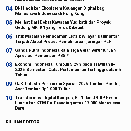
04
BNI Hadirkan Ekosistem Keuangan Digital bagi
Mahasiswa Indonesia di Hong Kong
05
Melihat Dari Dekat Kawasan Yudikatif dan Proyek
Gedung MK IKN yang Terus Dikebut
06
Titik Masalah Pemadaman Listrik Wilayah Kalimantan
Terjadi Akibat Proses Pemeliharaan jaringan PLN
07
Ganda Putra Indonesia Raih Tiga Gelar Beruntun, BNI
Apresiasi Pembinaan PBSI*
08
Ekonomi Indonesia Tumbuh 5,29% pada Triwulan II-
2026, Semester I Catat Pertumbuhan Tertinggi dalam 5
Tahun
09
OJK: Industri Perbankan Syariah 2025 Tumbuh Positif,
Aset Tembus Rp1.000 Triliun
10
Transformasi Digital Kampus, BTN dan UNDIP Resmi
Luncurkan KTM Co-Branding untuk 17.000 Mahasiswa
Baru
PILIHAN EDITOR