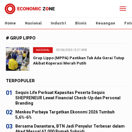
Home
Nasional
Industri
Bisnis
Keuangan
Fot
# GRUP LIPPO
03/06/2026 15:51 WIB
NASIONAL
Grup Lippo (MPPA) Pastikan Tak Ada Gerai Tutup
Akibat Koperasi Merah Putih
TERPOPULER
01
Sequis Life Perkuat Kapasitas Peserta Sequis
SHEPRENEUR Lewat Financial Check-Up dan Personal
Branding
02
Menkeu Purbaya Targetkan Ekonomi 2026 Tumbuh
5,6%-6%
03
Bersama Danantara, BTN Jadi Penyalur Terbesar dalam
Akad Massal 62.000 Rumah Subsidi