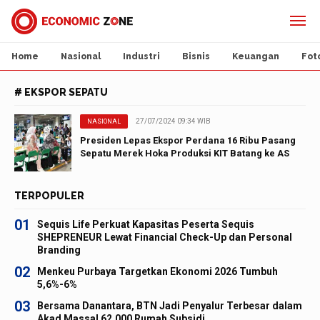
Home
Nasional
Industri
Bisnis
Keuangan
Fot
# EKSPOR SEPATU
27/07/2024 09:34 WIB
NASIONAL
Presiden Lepas Ekspor Perdana 16 Ribu Pasang
Sepatu Merek Hoka Produksi KIT Batang ke AS
TERPOPULER
01
Sequis Life Perkuat Kapasitas Peserta Sequis
SHEPRENEUR Lewat Financial Check-Up dan Personal
Branding
02
Menkeu Purbaya Targetkan Ekonomi 2026 Tumbuh
5,6%-6%
03
Bersama Danantara, BTN Jadi Penyalur Terbesar dalam
Akad Massal 62.000 Rumah Subsidi