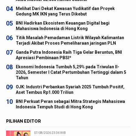
04
Melihat Dari Dekat Kawasan Yudikatif dan Proyek
Gedung MK IKN yang Terus Dikebut
05
BNI Hadirkan Ekosistem Keuangan Digital bagi
Mahasiswa Indonesia di Hong Kong
06
Titik Masalah Pemadaman Listrik Wilayah Kalimantan
Terjadi Akibat Proses Pemeliharaan jaringan PLN
07
Ganda Putra Indonesia Raih Tiga Gelar Beruntun, BNI
Apresiasi Pembinaan PBSI*
08
Ekonomi Indonesia Tumbuh 5,29% pada Triwulan II-
2026, Semester I Catat Pertumbuhan Tertinggi dalam 5
Tahun
09
OJK: Industri Perbankan Syariah 2025 Tumbuh Positif,
Aset Tembus Rp1.000 Triliun
10
BNI Perkuat Peran sebagai Mitra Strategis Mahasiswa
Indonesia Tempuh Studi di Hong Kong
PILIHAN EDITOR
07/08/2026 23:36 WIB