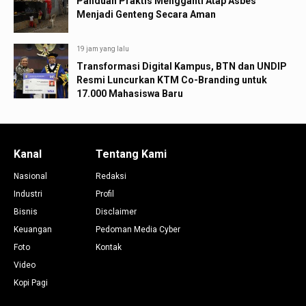
Panduan Praktis Mengganti Atap Asbes
Menjadi Genteng Secara Aman
19 jam yang lalu
Transformasi Digital Kampus, BTN dan UNDIP
Resmi Luncurkan KTM Co-Branding untuk
17.000 Mahasiswa Baru
Kanal
Tentang Kami
Nasional
Redaksi
Industri
Profil
Bisnis
Disclaimer
Keuangan
Pedoman Media Cyber
Foto
Kontak
Video
Kopi Pagi