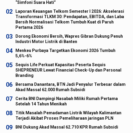
“Simfoni Suara Hati”
02
Laporan Keuangan Telkom Semester I 2026: Akselerasi
Transformasi TLKM 30: Pendapatan, EBITDA, dan Laba
Bersih Normalisasi Telkom Tumbuh Kuat di Paruh
Pertama 2026
03
Dorong Ekonomi Bersih, Wapres Gibran Dukung Penuh
Industri Motor Listrik di Banten
04
Menkeu Purbaya Targetkan Ekonomi 2026 Tumbuh
5,6%-6%
05
Sequis Life Perkuat Kapasitas Peserta Sequis
SHEPRENEUR Lewat Financial Check-Up dan Personal
Branding
06
Bersama Danantara, BTN Jadi Penyalur Terbesar dalam
Akad Massal 62.000 Rumah Subsidi
07
Cerita BNI Dampingi Nasabah Miliki Rumah Pertama
Setelah 14 Tahun Menikah
08
Titik Masalah Pemadaman Listrik Wilayah Kalimantan
Terjadi Akibat Proses Pemeliharaan jaringan PLN
09
BNI Dukung Akad Massal 62.710 KPR Rumah Subsidi