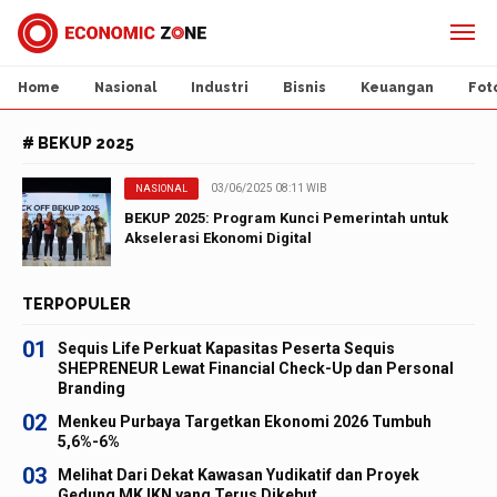
Home
Nasional
Industri
Bisnis
Keuangan
Fot
# BEKUP 2025
03/06/2025 08:11 WIB
NASIONAL
BEKUP 2025: Program Kunci Pemerintah untuk
Akselerasi Ekonomi Digital
TERPOPULER
01
Sequis Life Perkuat Kapasitas Peserta Sequis
SHEPRENEUR Lewat Financial Check-Up dan Personal
Branding
02
Menkeu Purbaya Targetkan Ekonomi 2026 Tumbuh
5,6%-6%
03
Melihat Dari Dekat Kawasan Yudikatif dan Proyek
Gedung MK IKN yang Terus Dikebut