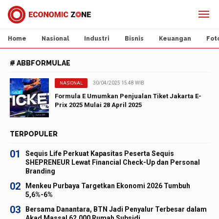
Home
Nasional
Industri
Bisnis
Keuangan
Fot
# ABBFORMULAE
30/04/2025 15:48 WIB
NASIONAL
Formula E Umumkan Penjualan Tiket Jakarta E-
Prix 2025 Mulai 28 April 2025
TERPOPULER
01
Sequis Life Perkuat Kapasitas Peserta Sequis
SHEPRENEUR Lewat Financial Check-Up dan Personal
Branding
02
Menkeu Purbaya Targetkan Ekonomi 2026 Tumbuh
5,6%-6%
03
Bersama Danantara, BTN Jadi Penyalur Terbesar dalam
Akad Massal 62.000 Rumah Subsidi