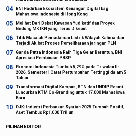
04
BNI Hadirkan Ekosistem Keuangan Digital bagi
Mahasiswa Indonesia di Hong Kong
05
Melihat Dari Dekat Kawasan Yudikatif dan Proyek
Gedung MK IKN yang Terus Dikebut
06
Titik Masalah Pemadaman Listrik Wilayah Kalimantan
Terjadi Akibat Proses Pemeliharaan jaringan PLN
07
Ganda Putra Indonesia Raih Tiga Gelar Beruntun, BNI
Apresiasi Pembinaan PBSI*
08
Ekonomi Indonesia Tumbuh 5,29% pada Triwulan II-
2026, Semester I Catat Pertumbuhan Tertinggi dalam 5
Tahun
09
Transformasi Digital Kampus, BTN dan UNDIP Resmi
Luncurkan KTM Co-Branding untuk 17.000 Mahasiswa
Baru
10
OJK: Industri Perbankan Syariah 2025 Tumbuh Positif,
Aset Tembus Rp1.000 Triliun
PILIHAN EDITOR