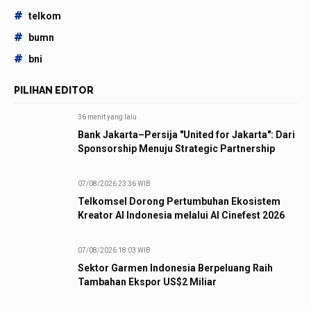
#
telkom
#
bumn
#
bni
PILIHAN EDITOR
36 menit yang lalu
Bank Jakarta–Persija "United for Jakarta": Dari
Sponsorship Menuju Strategic Partnership
07/08/2026 23:36 WIB
Telkomsel Dorong Pertumbuhan Ekosistem
Kreator AI Indonesia melalui AI Cinefest 2026
07/08/2026 18:03 WIB
Sektor Garmen Indonesia Berpeluang Raih
Tambahan Ekspor US$2 Miliar