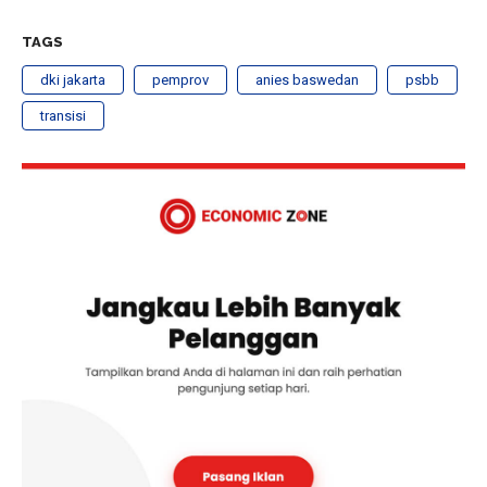
TAGS
dki jakarta
pemprov
anies baswedan
psbb
transisi