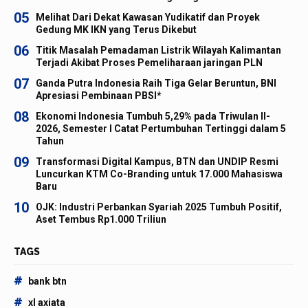
05
Melihat Dari Dekat Kawasan Yudikatif dan Proyek
Gedung MK IKN yang Terus Dikebut
06
Titik Masalah Pemadaman Listrik Wilayah Kalimantan
Terjadi Akibat Proses Pemeliharaan jaringan PLN
07
Ganda Putra Indonesia Raih Tiga Gelar Beruntun, BNI
Apresiasi Pembinaan PBSI*
08
Ekonomi Indonesia Tumbuh 5,29% pada Triwulan II-
2026, Semester I Catat Pertumbuhan Tertinggi dalam 5
Tahun
09
Transformasi Digital Kampus, BTN dan UNDIP Resmi
Luncurkan KTM Co-Branding untuk 17.000 Mahasiswa
Baru
10
OJK: Industri Perbankan Syariah 2025 Tumbuh Positif,
Aset Tembus Rp1.000 Triliun
TAGS
#
bank btn
#
xl axiata