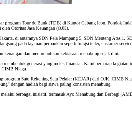
program Tour de Bank (TDB) di Kantor Cabang Icon, Pondok Indah, J
oleh Otoritas Jasa Keuangan (OJK).
sar di Jakarta, di antaranya SDN Pela Mampang 5, SDN Menteng Atas 1,
a langsung pada layanan perbankan seperti fungsi teller, customer serv
n keuangan dan menumbuhkan kebiasaan menabung sejak dini.
am membentuk generasi yang melek finansial. Kami berharap kegiatan i
al CIMB Niaga.
adap program Satu Rekening Satu Pelajar (KEJAR) dari OJK, CIMB Niag
ung” dengan hadiah bagi siswa paling konsisten menabung.
 melalui berbagai inisiatif, termasuk Ayo Menabung dan Berbagi (AMD