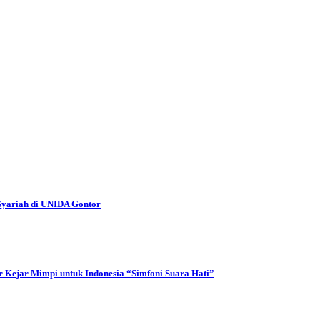
Syariah di UNIDA Gontor
 Kejar Mimpi untuk Indonesia “Simfoni Suara Hati”