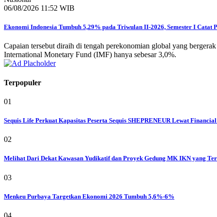
06/08/2026 11:52 WIB
Ekonomi Indonesia Tumbuh 5,29% pada Triwulan II-2026, Semester I Catat 
Capaian tersebut diraih di tengah perekonomian global yang bergerak
International Monetary Fund (IMF) hanya sebesar 3,0%.
Terpopuler
01
Sequis Life Perkuat Kapasitas Peserta Sequis SHEPRENEUR Lewat Financial
02
Melihat Dari Dekat Kawasan Yudikatif dan Proyek Gedung MK IKN yang Ter
03
Menkeu Purbaya Targetkan Ekonomi 2026 Tumbuh 5,6%-6%
04