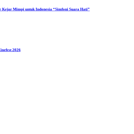
 Kejar Mimpi untuk Indonesia “Simfoni Suara Hati”
inefest 2026