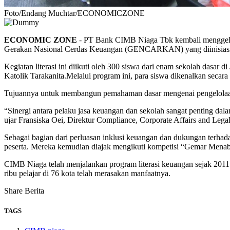
Foto/Endang Muchtar/ECONOMICZONE
ECONOMIC ZONE
- PT Bank CIMB Niaga Tbk kembali menggelar 
Gerakan Nasional Cerdas Keuangan (GENCARKAN) yang diinisiasi 
Kegiatan literasi ini diikuti oleh 300 siswa dari enam sekolah da
Katolik Tarakanita.Melalui program ini, para siswa dikenalkan secar
Tujuannya untuk membangun pemahaman dasar mengenai pengelolaa
“Sinergi antara pelaku jasa keuangan dan sekolah sangat penting dal
ujar Fransiska Oei, Direktur Compliance, Corporate Affairs and Leg
Sebagai bagian dari perluasan inklusi keuangan dan dukungan terh
peserta. Mereka kemudian diajak mengikuti kompetisi “Gemar Menab
CIMB Niaga telah menjalankan program literasi keuangan sejak 2011
ribu pelajar di 76 kota telah merasakan manfaatnya.
Share Berita
TAGS