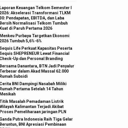
Laporan Keuangan Telkom Semester I
2026: Akselerasi Transformasi TLKM
30: Pendapatan, EBITDA, dan Laba
Bersih Normalisasi Telkom Tumbuh
Kuat di Paruh Pertama 2026
Menkeu Purbaya Targetkan Ekonomi
2026 Tumbuh 5,6%-6%
Sequis Life Perkuat Kapasitas Peserta
Sequis SHEPRENEUR Lewat Financial
Check-Up dan Personal Branding
Bersama Danantara, BTN Jadi Penyalur
Terbesar dalam Akad Massal 62.000
Rumah Subsidi
Cerita BNI Dampingi Nasabah Miliki
Rumah Pertama Setelah 14 Tahun
Menikah
Titik Masalah Pemadaman Listrik
Wilayah Kalimantan Terjadi Akibat
Proses Pemeliharaan jaringan PLN
Ganda Putra Indonesia Raih Tiga Gelar
Beruntun, BNI Apresiasi Pembinaan