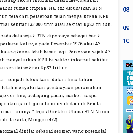
erhadap sektor informal dalam mewujudkan
liki rumah impian. Hal ini dibuktikan BTN
08
hun terakhir, perseroan telah menyalurkan KPR
rmal sekitar 133.000 unit atau sekitar Rp22 triliun.
09
pada data sejak BTN dipercaya sebagai bank
10
pertama kalinya pada Desember 1976 atau 47
ka angkanya lebih besar lagi. Perseroan sejak 47
lah menyalurkan KPR ke sektor informal sekitar
au senilai sekitar Rp52 triliun.
mal menjadi fokus kami dalam lima tahun
mi telah menyalurkan pembiayaan perumahan
ojek online, pedagang pasar, marbot masjid
ng cukur garut, guru honorer di daerah Kendal
formal lainnya,” tegas Direktur Utama BTN Nixon
 di Jakarta, Minggu (4/2).
informal dinilai sebagai segmen yang potensial