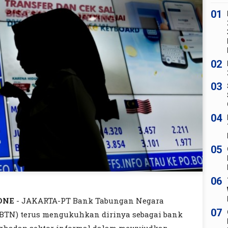
01
02
03
04
05
06
ONE
- JAKARTA-PT Bank Tabungan Negara
07
 (BTN) terus mengukuhkan dirinya sebagai bank