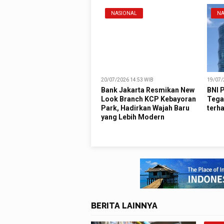
NASIONAL
NA
20/07/2026 14:53 WIB
19/07/
Bank Jakarta Resmikan New
BNI P
Look Branch KCP Kebayoran
Tega
Park, Hadirkan Wajah Baru
terh
yang Lebih Modern
BERITA LAINNYA