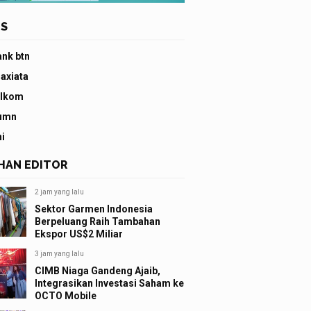
S
ank btn
 axiata
elkom
umn
ni
IHAN EDITOR
2 jam yang lalu
Sektor Garmen Indonesia
Berpeluang Raih Tambahan
Ekspor US$2 Miliar
3 jam yang lalu
CIMB Niaga Gandeng Ajaib,
Integrasikan Investasi Saham ke
OCTO Mobile