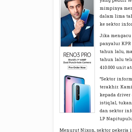
yang peduli t
mimpinya memi
dalam lima ta
ke sektor info
Jika mengacu 
panyalur KPR 
tahun lalu, ma
tahun lalu te
410.000 unit at
“Sektor infor
terakhir. Ka
kepada driver 
istiqlal, tuka
dan sektor in
LP Napitupulu,
Menurut Nixon, sektor pekerja 