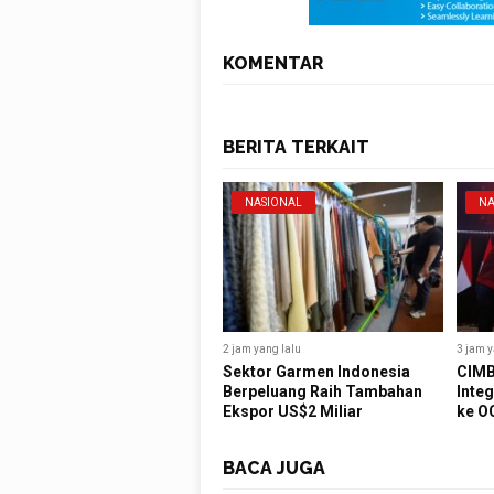
KOMENTAR
BERITA TERKAIT
NASIONAL
NA
2 jam yang lalu
3 jam y
Sektor Garmen Indonesia
CIMB
Berpeluang Raih Tambahan
Inte
Ekspor US$2 Miliar
ke O
BACA JUGA