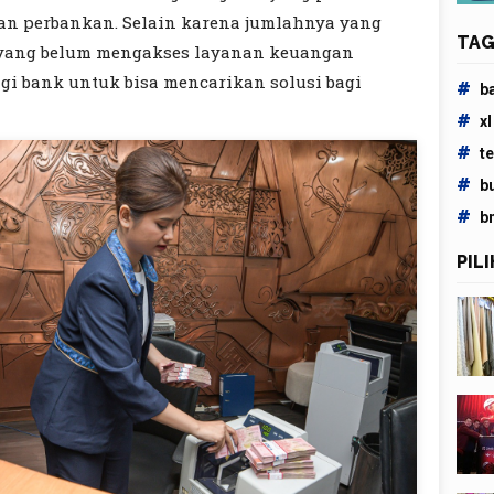
nan perbankan. Selain karena jumlahnya yang
TAG
 yang belum mengakses layanan keuangan
agi bank untuk bisa mencarikan solusi bagi
#
b
#
xl
#
t
#
b
#
b
PIL