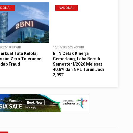
SIONAL
NASIONAL
2026 10:18 WIB
16/07/2026 22:43 WIB
erkuat Tata Kelola,
BTN Cetak Kinerja
skan Zero Tolerance
Cemerlang, Laba Bersih
adap Fraud
Semester I/2026 Melesat
40,8% dan NPL Turun Jadi
2,99%